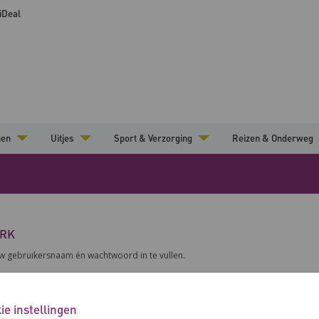
 iDeal
nen
Uitjes
Sport & Verzorging
Reizen & Onderweg
ERK
uw gebruikersnaam én wachtwoord in te vullen.
ie instellingen