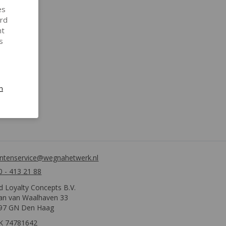
es
ird
nt
s
n
antenservice@wegnahetwerk.nl
0 - 413 21 88
d Loyalty Concepts B.V.
an van Waalhaven 33
97 GN Den Haag
K 74781642