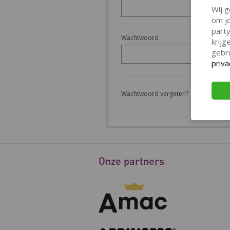
Wij g
om jo
party
Wachtwoord
krij
gebr
priva
Wachtwoord vergeten?
Onze partners