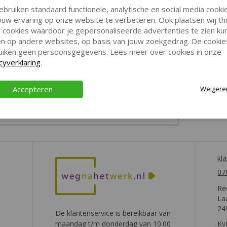
ebruiken standaard functionele, analytische en social media cooki
uw ervaring op onze website te verbeteren. Ook plaatsen wij th
 cookies waardoor je gepersonaliseerde advertenties te zien ku
gen op andere websites, op basis van jouw zoekgedrag. De cookie
uiken geen persoonsgegevens. Lees meer over cookies in onze
cyverklaring
.
Accepteren
Weigere
kl
07
Re
La
24
De klantenservice is bereikbaar van
maandag t/m donderdag van 10.00
Kv