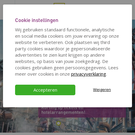
Cookie instellingen
Wij gebruiken standaard functionele, analytische
20%
50%
en social media cookies om jouw ervaring op onze
website te verbeteren. Ook plaatsen wij third
party cookies waardoor je gepersonaliseerde
advertenties te zien kunt krijgen op andere
websites, op basis van jouw zoekgedrag. De
cookies gebruiken geen persoonsgegevens. Lees
meer over cookies in onze
privacyverklaring
.
Accepteren
Weigeren
€ 96,00
€ 120,00
Korting op tickets én
hotelarrangementen!
Overnachting Veluwe in Superior Pod