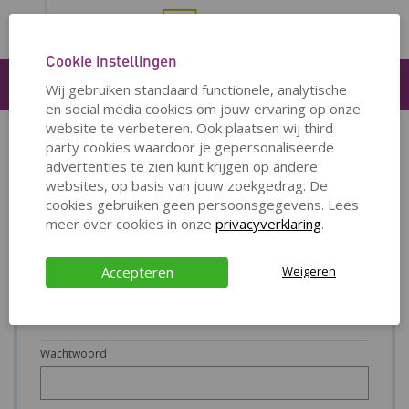
Cookie instellingen
Inloggen
Wij gebruiken standaard functionele, analytische
en social media cookies om jouw ervaring op onze
website te verbeteren. Ook plaatsen wij third
party cookies waardoor je gepersonaliseerde
INLOGGEN OP WEG NA HET WERK
advertenties te zien kunt krijgen op andere
websites, op basis van jouw zoekgedrag. De
Om in te loggen op de website, dien je jouw gebruikersnaam én
cookies gebruiken geen persoonsgegevens. Lees
wachtwoord in te vullen.
meer over cookies in onze
privacyverklaring
.
Gebruikersnaam
Accepteren
Weigeren
Wachtwoord